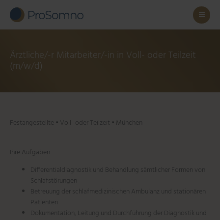
Zum
Inhalt
springen
Ärztliche/-r Mitarbeiter/-in in Voll- oder Teilzeit
(m/w/d)
Festangestellte • Voll- oder Teilzeit • München
Ihre Aufgaben
Differentialdiagnostik und Behandlung sämtlicher Formen von
Schlafstörungen
Betreuung der schlafmedizinischen Ambulanz und stationären
Patienten
Dokumentation, Leitung und Durchführung der Diagnostik und