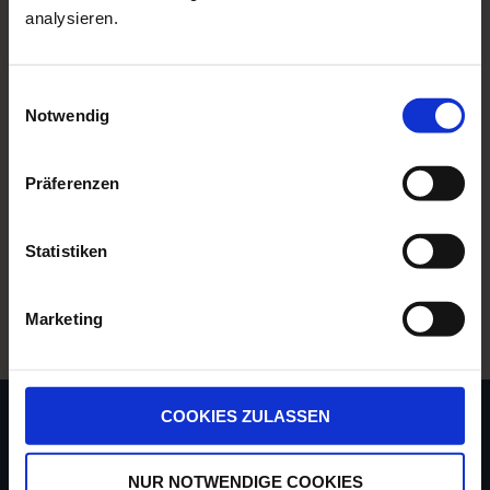
Volle Weiterbildungsbefugnis für die „Zusatzqualifikation
analysieren.
Schlafmedizin (m/w/d)”
Arbeiten im Herzen Münchens, am Marienplatz in einem
hochwertigem Klinikumfeld
Einwilligungsauswahl
Mitarbeit in einem motivierten Team mit regelmäßigen
Notwendig
Mitarbeiterevents
Teilnahme an Kongressen
Präferenzen
FÜR DIESE STELLE BEWERBEN
Statistiken
ZURÜCK ZUR LISTE
Marketing
COOKIES ZULASSEN
NUR NOTWENDIGE COOKIES