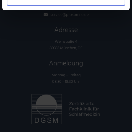
+49 89 21 66 55 44
service@prosomno.de
Adresse
Weinstraße 4
80333 München, DE
Anmeldung
Montag - Freitag
08:30 - 18:30 Uhr